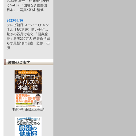
2023年 夏号 「伊藤隼也が行
くVol.62 「国境なき医師団
日本」」写真･取材･監修
2023/07/16
テレビ朝日 スーパーJチャン
ネル【Jの追跡】痛い手術…
驚きの器具で進化 「副鼻腔
炎」患者200万人 患者負担減
らす最新“鼻”治療 監修・出
演
宝島社刊 出版2020年5月