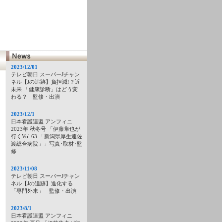
2023/12/01
テレビ朝日 スーパーJチャン
ネル【Jの追跡】負担減!？近
未来 「健康診断」はどう変
わる？ 監修・出演
2023/12/1
日本看護連盟 アンフィニ
2023年 秋冬号 「伊藤隼也が
行くVol.63 「新潟県厚生連佐
渡総合病院」」写真･取材･監
修
2023/11/08
テレビ朝日 スーパーJチャン
ネル【Jの追跡】進化する
「専門外来」 監修・出演
2023/8/1
日本看護連盟 アンフィニ