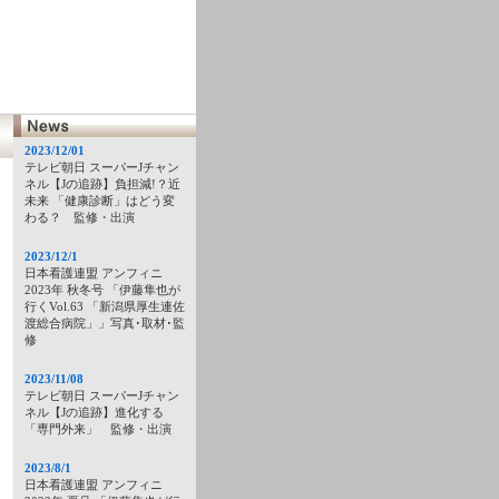
2023/12/01
テレビ朝日 スーパーJチャン
ネル【Jの追跡】負担減!？近
未来 「健康診断」はどう変
わる？ 監修・出演
2023/12/1
日本看護連盟 アンフィニ
2023年 秋冬号 「伊藤隼也が
行くVol.63 「新潟県厚生連佐
渡総合病院」」写真･取材･監
修
2023/11/08
テレビ朝日 スーパーJチャン
ネル【Jの追跡】進化する
「専門外来」 監修・出演
2023/8/1
日本看護連盟 アンフィニ