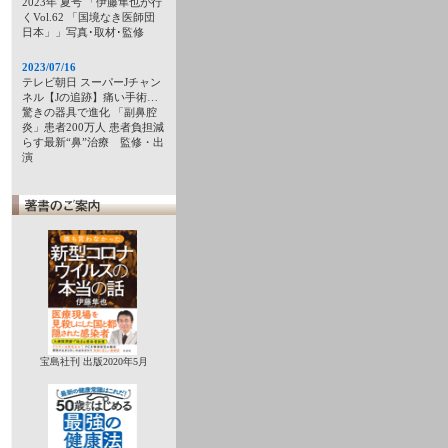
2023年 夏号 「伊藤隼也が行
くVol.62 「国境なき医師団
日本」」写真･取材･監修
2023/07/16
テレビ朝日 スーパーJチャン
ネル【Jの追跡】痛い手術…
驚きの器具で進化 「副鼻腔
炎」患者200万人 患者負担減
らす最新“鼻”治療 監修・出
演
宝島社刊 出版2020年5月