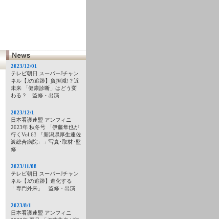
2023/12/01
テレビ朝日 スーパーJチャン
ネル【Jの追跡】負担減!？近
未来 「健康診断」はどう変
わる？ 監修・出演
2023/12/1
日本看護連盟 アンフィニ
2023年 秋冬号 「伊藤隼也が
行くVol.63 「新潟県厚生連佐
渡総合病院」」写真･取材･監
修
2023/11/08
テレビ朝日 スーパーJチャン
ネル【Jの追跡】進化する
「専門外来」 監修・出演
2023/8/1
日本看護連盟 アンフィニ