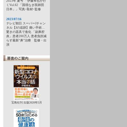
2023年 夏号 「伊藤隼也が行
くVol.62 「国境なき医師団
日本」」写真･取材･監修
2023/07/16
テレビ朝日 スーパーJチャン
ネル【Jの追跡】痛い手術…
驚きの器具で進化 「副鼻腔
炎」患者200万人 患者負担減
らす最新“鼻”治療 監修・出
演
宝島社刊 出版2020年5月