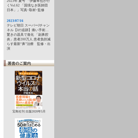
2023年 夏号 「伊藤隼也が行
くVol.62 「国境なき医師団
日本」」写真･取材･監修
2023/07/16
テレビ朝日 スーパーJチャン
ネル【Jの追跡】痛い手術…
驚きの器具で進化 「副鼻腔
炎」患者200万人 患者負担減
らす最新“鼻”治療 監修・出
演
宝島社刊 出版2020年5月