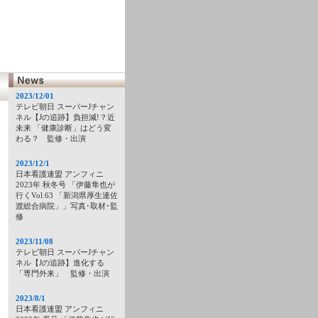
2023/12/01
テレビ朝日 スーパーJチャン
ネル【Jの追跡】負担減!？近
未来 「健康診断」はどう変
わる？ 監修・出演
2023/12/1
日本看護連盟 アンフィニ
2023年 秋冬号 「伊藤隼也が
行くVol.63 「新潟県厚生連佐
渡総合病院」」写真･取材･監
修
2023/11/08
テレビ朝日 スーパーJチャン
ネル【Jの追跡】進化する
「専門外来」 監修・出演
2023/8/1
日本看護連盟 アンフィニ