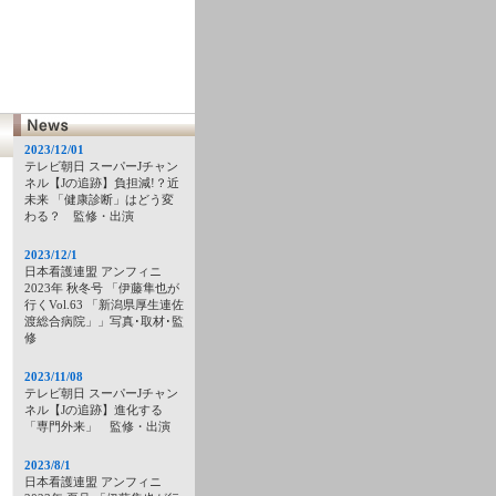
2023/12/01
テレビ朝日 スーパーJチャン
ネル【Jの追跡】負担減!？近
未来 「健康診断」はどう変
わる？ 監修・出演
2023/12/1
日本看護連盟 アンフィニ
2023年 秋冬号 「伊藤隼也が
行くVol.63 「新潟県厚生連佐
渡総合病院」」写真･取材･監
修
2023/11/08
テレビ朝日 スーパーJチャン
ネル【Jの追跡】進化する
「専門外来」 監修・出演
2023/8/1
日本看護連盟 アンフィニ