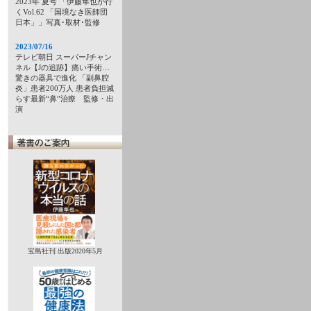
2023年 夏号 「伊藤隼也が行
くVol.62 「国境なき医師団
日本」」写真･取材･監修
2023/07/16
テレビ朝日 スーパーJチャン
ネル【Jの追跡】痛い手術…
驚きの器具で進化 「副鼻腔
炎」患者200万人 患者負担減
らす最新“鼻”治療 監修・出
演
宝島社刊 出版2020年5月