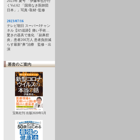
2023年 夏号 「伊藤隼也が行
くVol.62 「国境なき医師団
日本」」写真･取材･監修
2023/07/16
テレビ朝日 スーパーJチャン
ネル【Jの追跡】痛い手術…
驚きの器具で進化 「副鼻腔
炎」患者200万人 患者負担減
らす最新“鼻”治療 監修・出
演
宝島社刊 出版2020年5月