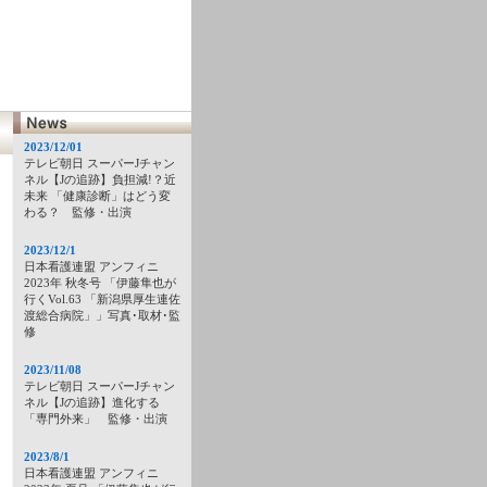
2023/12/01
テレビ朝日 スーパーJチャン
ネル【Jの追跡】負担減!？近
未来 「健康診断」はどう変
わる？ 監修・出演
2023/12/1
日本看護連盟 アンフィニ
2023年 秋冬号 「伊藤隼也が
行くVol.63 「新潟県厚生連佐
渡総合病院」」写真･取材･監
修
2023/11/08
テレビ朝日 スーパーJチャン
ネル【Jの追跡】進化する
「専門外来」 監修・出演
2023/8/1
日本看護連盟 アンフィニ