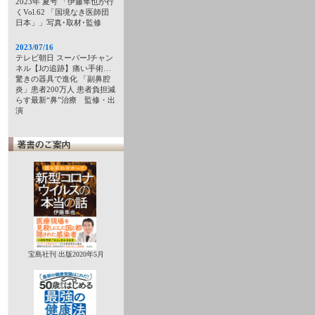
2023年 夏号 「伊藤隼也が行
くVol.62 「国境なき医師団
日本」」写真･取材･監修
2023/07/16
テレビ朝日 スーパーJチャン
ネル【Jの追跡】痛い手術…
驚きの器具で進化 「副鼻腔
炎」患者200万人 患者負担減
らす最新“鼻”治療 監修・出
演
宝島社刊 出版2020年5月