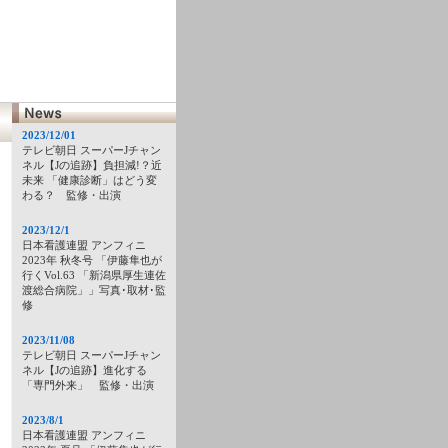
2023/12/01
テレビ朝日 スーパーJチャン
ネル【Jの追跡】負担減!？近
未来 「健康診断」はどう変
わる？ 監修・出演
2023/12/1
日本看護連盟 アンフィニ
2023年 秋冬号 「伊藤隼也が
行くVol.63 「新潟県厚生連佐
渡総合病院」」写真･取材･監
修
2023/11/08
テレビ朝日 スーパーJチャン
ネル【Jの追跡】進化する
「専門外来」 監修・出演
2023/8/1
日本看護連盟 アンフィニ