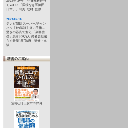
2023年 夏号 「伊藤隼也が行
くVol.62 「国境なき医師団
日本」」写真･取材･監修
2023/07/16
テレビ朝日 スーパーJチャン
ネル【Jの追跡】痛い手術…
驚きの器具で進化 「副鼻腔
炎」患者200万人 患者負担減
らす最新“鼻”治療 監修・出
演
宝島社刊 出版2020年5月