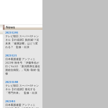
2023/12/01
テレビ朝日 スーパーJチャン
ネル【Jの追跡】負担減!？近
未来 「健康診断」はどう変
わる？ 監修・出演
2023/12/1
日本看護連盟 アンフィニ
2023年 秋冬号 「伊藤隼也が
行くVol.63 「新潟県厚生連佐
渡総合病院」」写真･取材･監
修
2023/11/08
テレビ朝日 スーパーJチャン
ネル【Jの追跡】進化する
「専門外来」 監修・出演
2023/8/1
日本看護連盟 アンフィニ