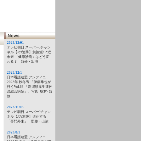
2023/12/01
テレビ朝日 スーパーJチャン
ネル【Jの追跡】負担減!？近
未来 「健康診断」はどう変
わる？ 監修・出演
2023/12/1
日本看護連盟 アンフィニ
2023年 秋冬号 「伊藤隼也が
行くVol.63 「新潟県厚生連佐
渡総合病院」」写真･取材･監
修
2023/11/08
テレビ朝日 スーパーJチャン
ネル【Jの追跡】進化する
「専門外来」 監修・出演
2023/8/1
日本看護連盟 アンフィニ