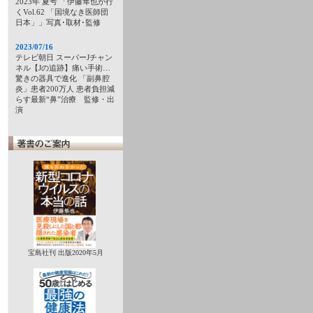
2023年 夏号 「伊藤隼也が行
くVol.62 「国境なき医師団
日本」」写真･取材･監修
2023/07/16
テレビ朝日 スーパーJチャン
ネル【Jの追跡】痛い手術…
驚きの器具で進化 「副鼻腔
炎」患者200万人 患者負担減
らす最新“鼻”治療 監修・出
演
宝島社刊 出版2020年5月